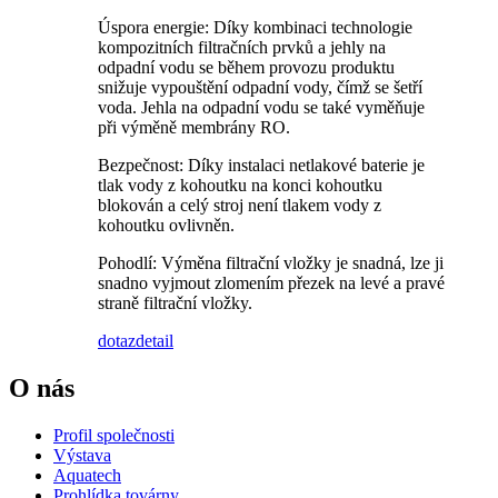
Úspora energie: Díky kombinaci technologie
kompozitních filtračních prvků a jehly na
odpadní vodu se během provozu produktu
snižuje vypouštění odpadní vody, čímž se šetří
voda. Jehla na odpadní vodu se také vyměňuje
při výměně membrány RO.
Bezpečnost: Díky instalaci netlakové baterie je
tlak vody z kohoutku na konci kohoutku
blokován a celý stroj není tlakem vody z
kohoutku ovlivněn.
Pohodlí: Výměna filtrační vložky je snadná, lze ji
snadno vyjmout zlomením přezek na levé a pravé
straně filtrační vložky.
dotaz
detail
O nás
Profil společnosti
Výstava
Aquatech
Prohlídka továrny