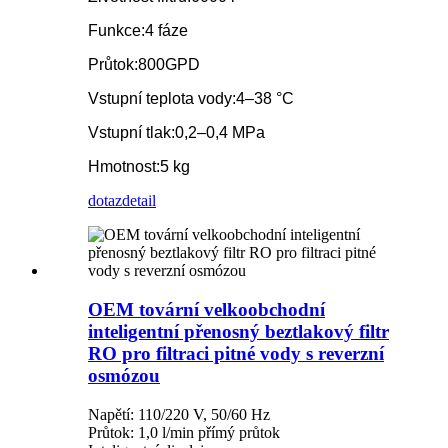
Funkce:
4 fáze
Průtok:
800GPD
Vstupní teplota vody:
4–38 °C
Vstupní tlak:
0,2–0,4 MPa
Hmotnost:
5 kg
dotaz
detail
OEM tovární velkoobchodní
inteligentní přenosný beztlakový filtr
RO pro filtraci pitné vody s reverzní
osmózou
Napětí: 110/220 V, 50/60 Hz
Průtok: 1,0 l/min přímý průtok