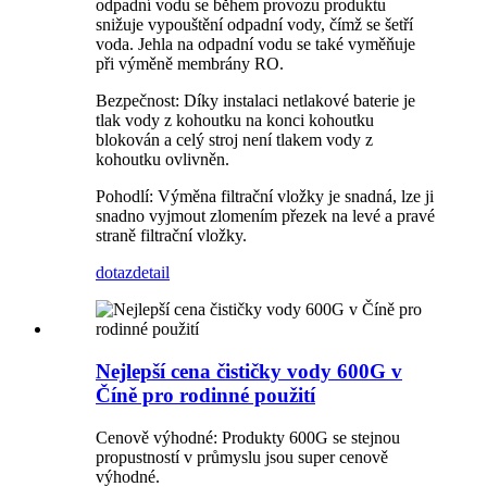
odpadní vodu se během provozu produktu
snižuje vypouštění odpadní vody, čímž se šetří
voda. Jehla na odpadní vodu se také vyměňuje
při výměně membrány RO.
Bezpečnost: Díky instalaci netlakové baterie je
tlak vody z kohoutku na konci kohoutku
blokován a celý stroj není tlakem vody z
kohoutku ovlivněn.
Pohodlí: Výměna filtrační vložky je snadná, lze ji
snadno vyjmout zlomením přezek na levé a pravé
straně filtrační vložky.
dotaz
detail
Nejlepší cena čističky vody 600G v
Číně pro rodinné použití
Cenově výhodné: Produkty 600G se stejnou
propustností v průmyslu jsou super cenově
výhodné.