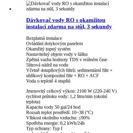
Dávkovač vody RO s okamžitou
instalací zdarma na stůl, 3 sekundy
Bezplatná instalace
Ovládání dotykovým panelem
Okamžitý topný systém
Nastavitelný objem vody v šálku
Zpětná vazba hodnoty TDS v reálném čase
5litrová nádrž na vodu
Včetně 4stupňových filtrů: sedimentární filtr +
uhlíkový kompozitní filtr + RO + ACF
Voda o teplotě 4 stupňů
Jmenovitý celkový výkon: 2100 W (220-240 V)
rychlost průtoku vody: 1,2 litru/min (okolní
teplota)
Kapacita vody 50 gal/24 hod
Rozsah teplot prostředí: 10~38 (°C)
Vlhkost okolního vzduchu: ≤90%
Spotřeba energie: 0,2 kWh/24h
Typ ochrany: Typ I