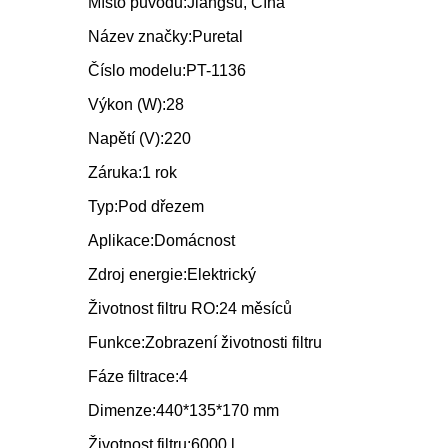
Místo původu:
Jiangsu, Čína
Název značky:
Puretal
Číslo modelu:
PT-1136
Výkon (W):
28
Napětí (V):
220
Záruka:
1 rok
Typ:
Pod dřezem
Aplikace:
Domácnost
Zdroj energie:
Elektrický
Životnost filtru RO:
24 měsíců
Funkce:
Zobrazení životnosti filtru
Fáze filtrace:
4
Dimenze:
440*135*170 mm
Životnost filtru:
6000 l