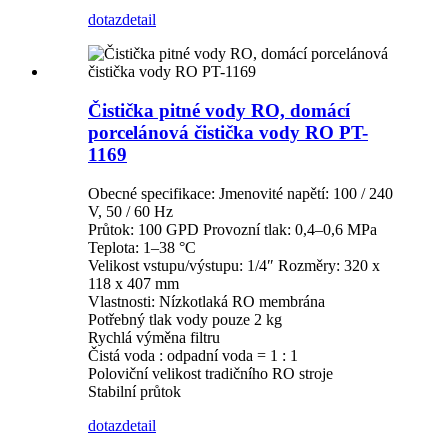
dotaz
detail
Čistička pitné vody RO, domácí
porcelánová čistička vody RO PT-
1169
Obecné specifikace: Jmenovité napětí: 100 / 240
V, 50 / 60 Hz
Průtok: 100 GPD Provozní tlak: 0,4–0,6 MPa
Teplota: 1–38 °C
Velikost vstupu/výstupu: 1/4″ Rozměry: 320 x
118 x 407 mm
Vlastnosti: Nízkotlaká RO membrána
Potřebný tlak vody pouze 2 kg
Rychlá výměna filtru
Čistá voda : odpadní voda = 1 : 1
Poloviční velikost tradičního RO stroje
Stabilní průtok
dotaz
detail