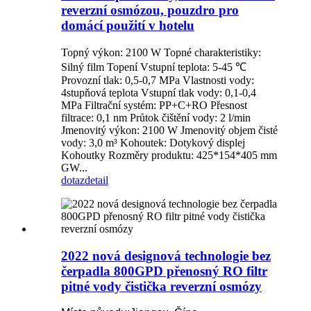
reverzní osmózou, pouzdro pro
domácí použití v hotelu
Topný výkon: 2100 W Topné charakteristiky:
Silný film Topení Vstupní teplota: 5-45 ℃
Provozní tlak: 0,5-0,7 MPa Vlastnosti vody:
4stupňová teplota Vstupní tlak vody: 0,1-0,4
MPa Filtrační systém: PP+C+RO Přesnost
filtrace: 0,1 nm Průtok čištění vody: 2 l/min
Jmenovitý výkon: 2100 W Jmenovitý objem čisté
vody: 3,0 m³ Kohoutek: Dotykový displej
Kohoutky Rozměry produktu: 425*154*405 mm
GW...
dotaz
detail
2022 nová designová technologie bez
čerpadla 800GPD přenosný RO filtr
pitné vody čistička reverzní osmózy