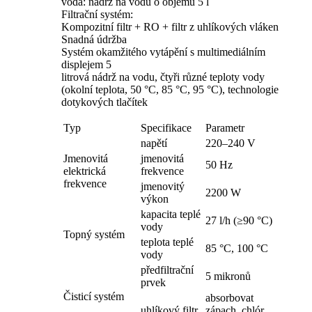
voda: nádrž na vodu o objemu 5 l
Filtrační systém:
Kompozitní filtr + RO + filtr z uhlíkových vláken
Snadná údržba
Systém okamžitého vytápění s multimediálním
displejem 5
litrová nádrž na vodu, čtyři různé teploty vody
(okolní teplota, 50 °C, 85 °C, 95 °C), technologie
dotykových tlačítek
Typ
Specifikace
Parametr
napětí
220–240 V
Jmenovitá
jmenovitá
50 Hz
elektrická
frekvence
frekvence
jmenovitý
2200 W
výkon
kapacita teplé
27 l/h (≥90 °C)
vody
Topný systém
teplota teplé
85 °C, 100 °C
vody
předfiltrační
5 mikronů
prvek
Čisticí systém
absorbovat
uhlíkový filtr
zápach, chlór