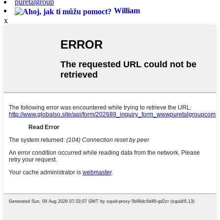
puretalgroup
William
x