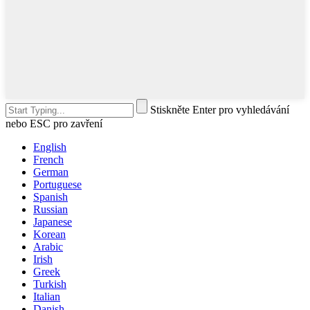
Stiskněte Enter pro vyhledávání
nebo ESC pro zavření
English
French
German
Portuguese
Spanish
Russian
Japanese
Korean
Arabic
Irish
Greek
Turkish
Italian
Danish