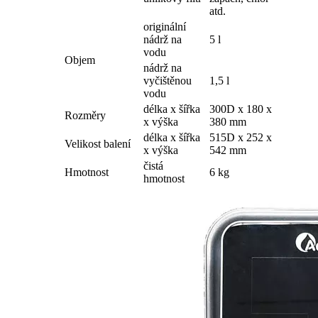
atd.
originální
nádrž na
5 l
vodu
Objem
nádrž na
vyčištěnou
1,5 l
vodu
délka x šířka
300D x 180 x
Rozměry
x výška
380 mm
délka x šířka
515D x 252 x
Velikost balení
x výška
542 mm
čistá
Hmotnost
6 kg
hmotnost