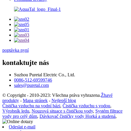
poptávka nyní
kontaktujte nás
Suzhou Puretal Electric Co., Ltd.
0086-512-69599746
sales@puretal.com
© Copyright - 2010-2023: Všechna práva vyhrazena.
Žhavé
produkty
-
Mapa stránek
-
Nejlepší blog
Čistička vzduchu na vodní bázi
,
Čistička vzduchu s vodou
,
Výrobník ledu
,
Nouzová situace s čističkou vody
,
Systém filtrace
vody pro celý dům
,
Dávkovač čističky vody Horká a studená
,
Odeslat e-mail