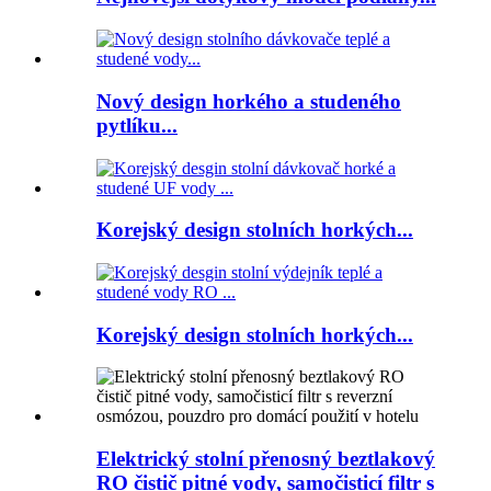
Nový design horkého a studeného
pytlíku...
Korejský design stolních horkých...
Korejský design stolních horkých...
Elektrický stolní přenosný beztlakový
RO čistič pitné vody, samočisticí filtr s