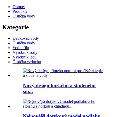
Domov
Produkty
Čistička vody
Kategorie
Dávkovač vody
Čistička vody
Vodní filtr
Výrobník sody
Výrobník ledu
Čistička vzduchu
Nový design horkého a studeného
sm...
Nejnovější dotykový model podlahy...