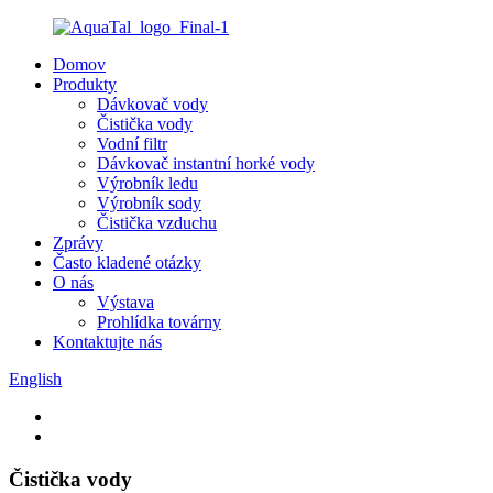
Domov
Produkty
Dávkovač vody
Čistička vody
Vodní filtr
Dávkovač instantní horké vody
Výrobník ledu
Výrobník sody
Čistička vzduchu
Zprávy
Často kladené otázky
O nás
Výstava
Prohlídka továrny
Kontaktujte nás
English
Čistička vody