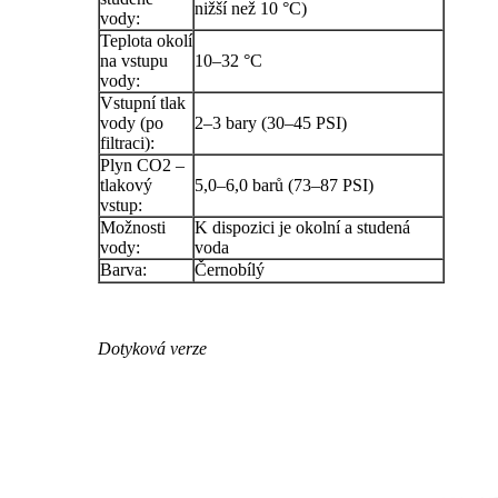
nižší než 10 °C)
vody:
Teplota okolí
na vstupu
10–32 °C
vody:
Vstupní tlak
vody (po
2–3 bary (30–45 PSI)
filtraci):
Plyn CO2 –
tlakový
5,0–6,0 barů (73–87 PSI)
vstup:
Možnosti
K dispozici je okolní a studená
vody:
voda
Barva:
Černobílý
Dotyková verze