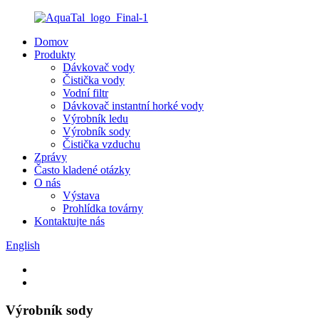
Domov
Produkty
Dávkovač vody
Čistička vody
Vodní filtr
Dávkovač instantní horké vody
Výrobník ledu
Výrobník sody
Čistička vzduchu
Zprávy
Často kladené otázky
O nás
Výstava
Prohlídka továrny
Kontaktujte nás
English
Výrobník sody