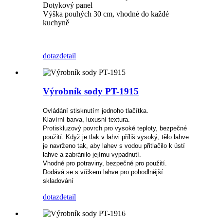
Dotykový panel
Výška pouhých 30 cm, vhodné do každé
kuchyně
dotaz
detail
Výrobník sody PT-1915
Ovládání stisknutím jednoho tlačítka.
Klavírní barva, luxusní textura.
Protiskluzový povrch pro vysoké teploty, bezpečné
použití. Když je tlak v lahvi příliš vysoký, tělo lahve
je navrženo tak, aby lahev s vodou přitlačilo k ústí
lahve a zabránilo jejímu vypadnutí.
Vhodné pro potraviny, bezpečné pro použití.
Dodává se s víčkem lahve pro pohodlnější
skladování
dotaz
detail