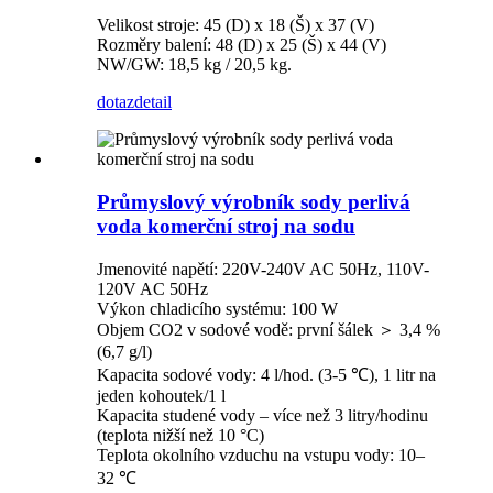
Velikost stroje: 45 (D) x 18 (Š) x 37 (V)
Rozměry balení: 48 (D) x 25 (Š) x 44 (V)
NW/GW: 18,5 kg / 20,5 kg.
dotaz
detail
Průmyslový výrobník sody perlivá
voda komerční stroj na sodu
Jmenovité napětí: 220V-240V AC 50Hz, 110V-
120V AC 50Hz
Výkon chladicího systému: 100 W
Objem CO2 v sodové vodě: první šálek ＞ 3,4 %
(6,7 g/l)
Kapacita sodové vody: 4 l/hod. (3-5 ℃), 1 litr na
jeden kohoutek/1 l
Kapacita studené vody – více než 3 litry/hodinu
(teplota nižší než 10 °C)
Teplota okolního vzduchu na vstupu vody: 10–
32 ℃