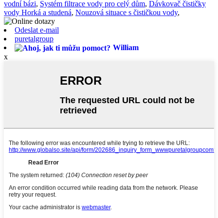
vodní bázi
,
Systém filtrace vody pro celý dům
,
Dávkovač čističky
vody Horká a studená
,
Nouzová situace s čističkou vody
,
Odeslat e-mail
puretalgroup
William
x