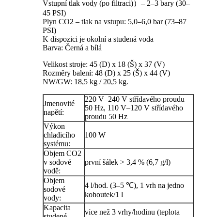
Vstupní tlak vody (po filtraci)）– 2–3 bary (30–
45 PSI)
Plyn CO2 – tlak na vstupu: 5,0–6,0 bar (73–87
PSI)
K dispozici je okolní a studená voda
Barva: Černá a bílá
Velikost stroje: 45 (D) x 18 (Š) x 37 (V)
Rozměry balení: 48 (D) x 25 (Š) x 44 (V)
NW/GW: 18,5 kg / 20,5 kg.
220 V–240 V střídavého proudu
Jmenovité
50 Hz, 110 V–120 V střídavého
napětí:
proudu 50 Hz
Výkon
chladicího
100 W
systému:
Objem CO2
v sodové
první šálek > 3,4 % (6,7 g/l)
vodě:
Objem
4 l/hod. (3–5 ℃), 1 vrh na jedno
sodové
kohoutek/1 l
vody:
Kapacita
více než 3 vrhy/hodinu (teplota
studené