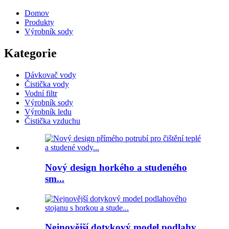
Domov
Produkty
Výrobník sody
Kategorie
Dávkovač vody
Čistička vody
Vodní filtr
Výrobník sody
Výrobník ledu
Čistička vzduchu
Nový design horkého a studeného
sm...
Nejnovější dotykový model podlahy...