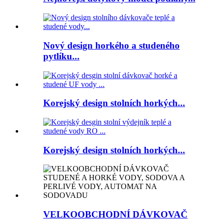
Nový design horkého a studeného
pytlíku...
Korejský design stolních horkých...
Korejský design stolních horkých...
VELKOOBCHODNÍ DÁVKOVAČ