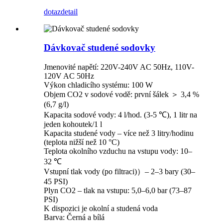
dotaz
detail
Dávkovač studené sodovky
Jmenovité napětí: 220V-240V AC 50Hz, 110V-
120V AC 50Hz
Výkon chladicího systému: 100 W
Objem CO2 v sodové vodě: první šálek ＞ 3,4 %
(6,7 g/l)
Kapacita sodové vody: 4 l/hod. (3-5 ℃), 1 litr na
jeden kohoutek/1 l
Kapacita studené vody – více než 3 litry/hodinu
(teplota nižší než 10 °C)
Teplota okolního vzduchu na vstupu vody: 10–
32 ℃
Vstupní tlak vody (po filtraci)）– 2–3 bary (30–
45 PSI)
Plyn CO2 – tlak na vstupu: 5,0–6,0 bar (73–87
PSI)
K dispozici je okolní a studená voda
Barva: Černá a bílá