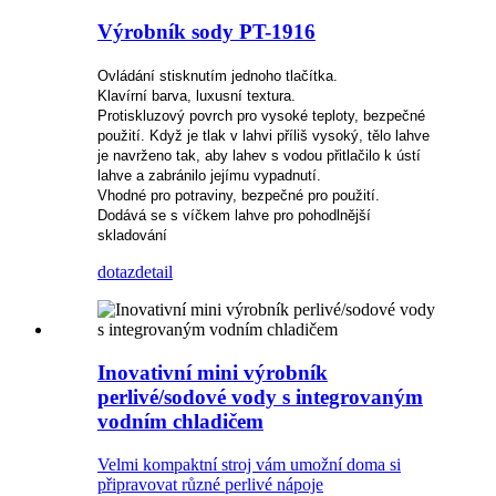
Výrobník sody PT-1916
Ovládání stisknutím jednoho tlačítka.
Klavírní barva, luxusní textura.
Protiskluzový povrch pro vysoké teploty, bezpečné
použití. Když je tlak v lahvi příliš vysoký, tělo lahve
je navrženo tak, aby lahev s vodou přitlačilo k ústí
lahve a zabránilo jejímu vypadnutí.
Vhodné pro potraviny, bezpečné pro použití.
Dodává se s víčkem lahve pro pohodlnější
skladování
dotaz
detail
Inovativní mini výrobník
perlivé/sodové vody s integrovaným
vodním chladičem
Velmi kompaktní stroj vám umožní doma si
připravovat různé perlivé nápoje