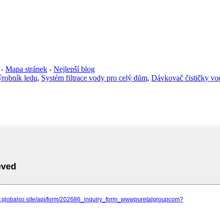
-
Mapa stránek
-
Nejlepší blog
robník ledu
,
Systém filtrace vody pro celý dům
,
Dávkovač čističky vo