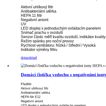
Aktivní uhlíkový filtr
Antibakteriální utěrka
HEPA 11 filtr
Negativní aniont
UV
LED displej s jednoduchým ovládacím panelem
Snímač prachu v ovzduší
Senzor částic měří kvalitu ovzduší, indikátor kvality
Režim spánku pro noční provoz
Rychlost ventilátoru: Nízká / Střední / Vysoká
Indikátor výměny filtru
dotaz
detail
Domácí čistička vzduchu s negativními ion
Předfiltr
Aktivní uhlíkový filtr
Antibakteriální utěrka
HEPA filtr E12
Negativní aniont
LED displej s jednoduchým ovládacím panelem