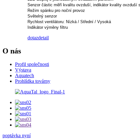
Senzor částic měří kvalitu ovzduší, indikátor kvality ovzduší 
Režim spánku pro noční provoz
Světelný senzor
Rychlost ventilátoru: Nízká / Střední / Vysoká
Indikátor výměny filtru
dotaz
detail
O nás
Profil společnosti
Výstava
Aquatech
Prohlídka továrny
poptávka nyní