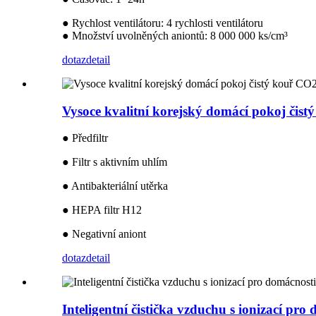
● Rychlost ventilátoru: 4 rychlosti ventilátoru
● Množství uvolněných aniontů: 8 000 000 ks/cm³
dotaz
detail
Vysoce kvalitní korejský domácí pokoj čistý k
● Předfiltr
● Filtr s aktivním uhlím
● Antibakteriální utěrka
● HEPA filtr H12
● Negativní aniont
dotaz
detail
Inteligentní čistička vzduchu s ionizací pro