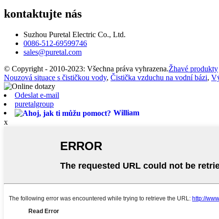
kontaktujte nás
Suzhou Puretal Electric Co., Ltd.
0086-512-69599746
sales@puretal.com
© Copyright - 2010-2023: Všechna práva vyhrazena.
Žhavé produkty
Nouzová situace s čističkou vody
,
Čistička vzduchu na vodní bázi
,
Vý
Odeslat e-mail
puretalgroup
William
x