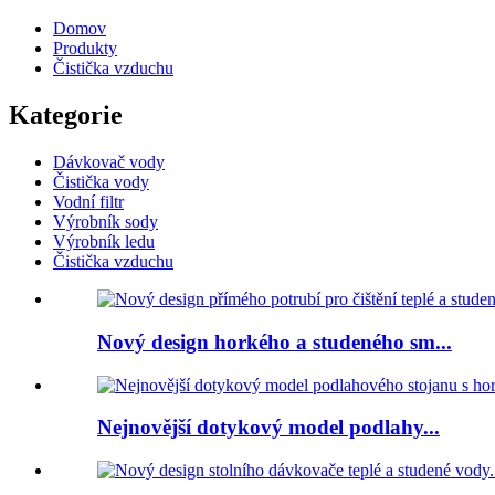
Domov
Produkty
Čistička vzduchu
Kategorie
Dávkovač vody
Čistička vody
Vodní filtr
Výrobník sody
Výrobník ledu
Čistička vzduchu
Nový design horkého a studeného sm...
Nejnovější dotykový model podlahy...