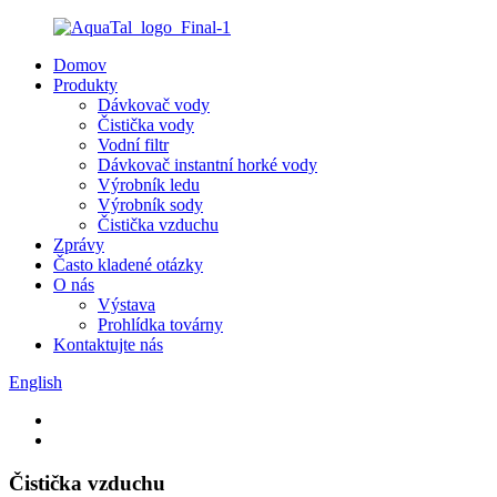
Domov
Produkty
Dávkovač vody
Čistička vody
Vodní filtr
Dávkovač instantní horké vody
Výrobník ledu
Výrobník sody
Čistička vzduchu
Zprávy
Často kladené otázky
O nás
Výstava
Prohlídka továrny
Kontaktujte nás
English
Čistička vzduchu