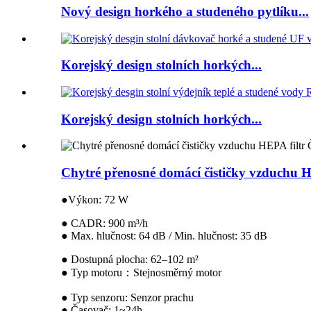
Nový design horkého a studeného pytlíku...
Korejský design stolních horkých...
Korejský design stolních horkých...
Chytré přenosné domácí čističky vzduchu HE
●Výkon: 72 W
● CADR: 900 m³/h
● Max. hlučnost: 64 dB / Min. hlučnost: 35 dB
● Dostupná plocha: 62–102 m²
● Typ motoru：Stejnosměrný motor
● Typ senzoru: Senzor prachu
● Časovač: 1~24h