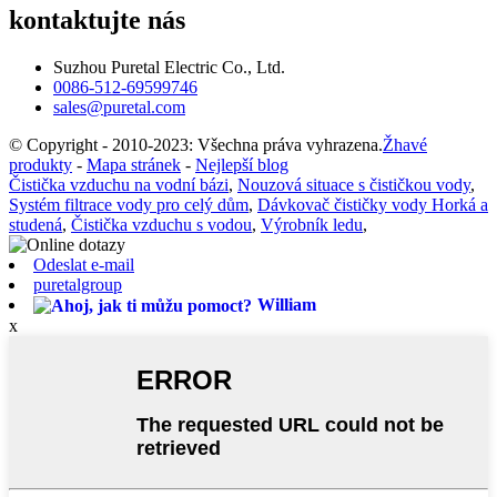
kontaktujte nás
Suzhou Puretal Electric Co., Ltd.
0086-512-69599746
sales@puretal.com
© Copyright - 2010-2023: Všechna práva vyhrazena.
Žhavé
produkty
-
Mapa stránek
-
Nejlepší blog
Čistička vzduchu na vodní bázi
,
Nouzová situace s čističkou vody
,
Systém filtrace vody pro celý dům
,
Dávkovač čističky vody Horká a
studená
,
Čistička vzduchu s vodou
,
Výrobník ledu
,
Odeslat e-mail
puretalgroup
William
x