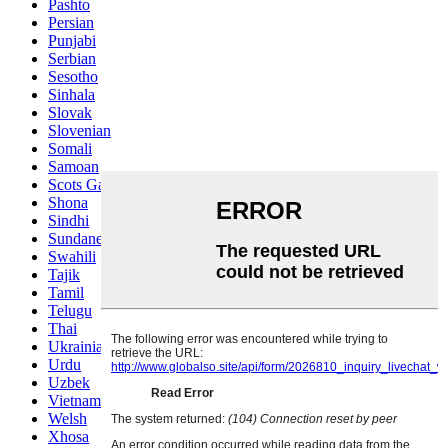
Pashto
Persian
Punjabi
Serbian
Sesotho
Sinhala
Slovak
Slovenian
Somali
Samoan
Scots Gaelic
Shona
Sindhi
Sundanese
Swahili
Tajik
Tamil
Telugu
Thai
Ukrainian
Urdu
Uzbek
Vietnamese
Welsh
Xhosa