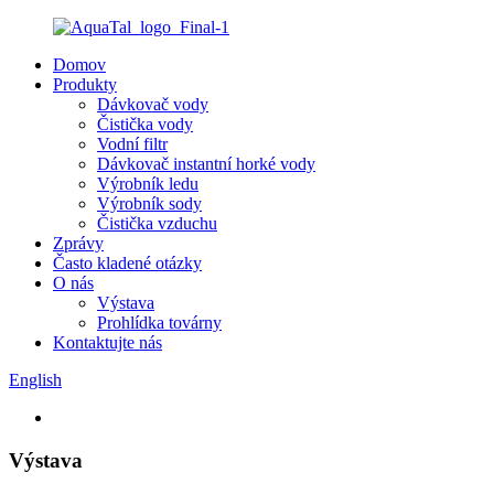
Domov
Produkty
Dávkovač vody
Čistička vody
Vodní filtr
Dávkovač instantní horké vody
Výrobník ledu
Výrobník sody
Čistička vzduchu
Zprávy
Často kladené otázky
O nás
Výstava
Prohlídka továrny
Kontaktujte nás
English
Výstava