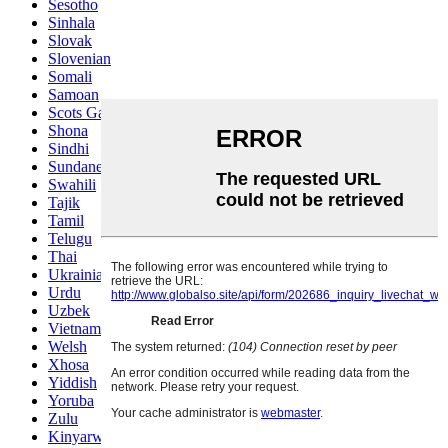
Sesotho
Sinhala
Slovak
Slovenian
Somali
Samoan
Scots Gaelic
Shona
Sindhi
Sundanese
Swahili
Tajik
Tamil
Telugu
Thai
Ukrainian
Urdu
Uzbek
Vietnamese
Welsh
Xhosa
Yiddish
Yoruba
Zulu
Kinyarwanda