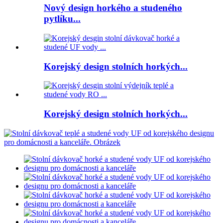
Nový design horkého a studeného
pytlíku...
Korejský design stolních horkých...
Korejský design stolních horkých...