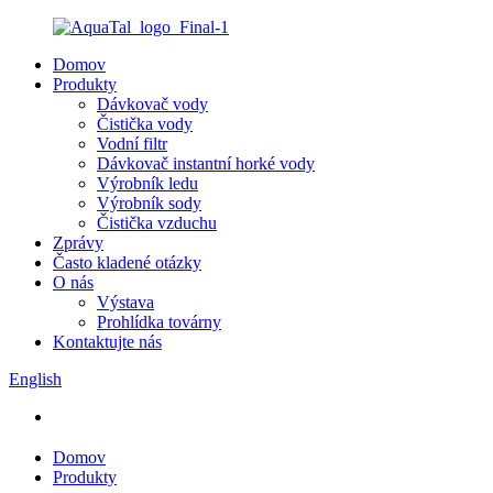
Domov
Produkty
Dávkovač vody
Čistička vody
Vodní filtr
Dávkovač instantní horké vody
Výrobník ledu
Výrobník sody
Čistička vzduchu
Zprávy
Často kladené otázky
O nás
Výstava
Prohlídka továrny
Kontaktujte nás
English
Domov
Produkty