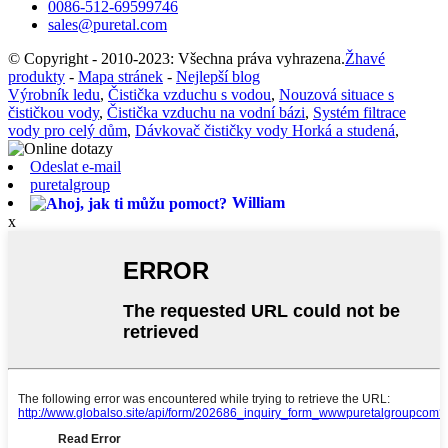
0086-512-69599746
sales@puretal.com
© Copyright - 2010-2023: Všechna práva vyhrazena.
Žhavé
produkty
-
Mapa stránek
-
Nejlepší blog
Výrobník ledu
,
Čistička vzduchu s vodou
,
Nouzová situace s
čističkou vody
,
Čistička vzduchu na vodní bázi
,
Systém filtrace
vody pro celý dům
,
Dávkovač čističky vody Horká a studená
,
Odeslat e-mail
puretalgroup
William
x