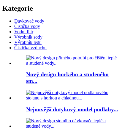
Kategorie
Dávkovač vody
Čistička vody
Vodní filtr
Výrobník sody
Výrobník ledu
Čistička vzduchu
Nový design horkého a studeného
sm...
Nejnovější dotykový model podlahy...