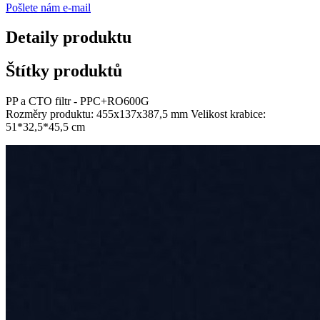
Pošlete nám e-mail
Detaily produktu
Štítky produktů
PP a CTO filtr - PPC+RO600G
Rozměry produktu: 455x137x387,5 mm Velikost krabice:
51*32,5*45,5 cm