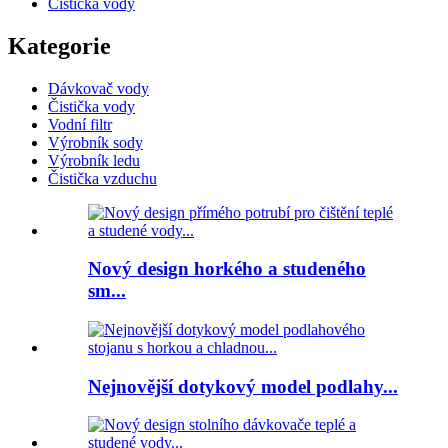
Čistička vody
Kategorie
Dávkovač vody
Čistička vody
Vodní filtr
Výrobník sody
Výrobník ledu
Čistička vzduchu
Nový design horkého a studeného
sm...
Nejnovější dotykový model podlahy...