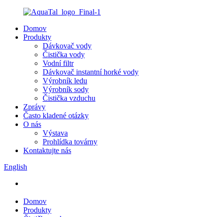
Domov
Produkty
Dávkovač vody
Čistička vody
Vodní filtr
Dávkovač instantní horké vody
Výrobník ledu
Výrobník sody
Čistička vzduchu
Zprávy
Často kladené otázky
O nás
Výstava
Prohlídka továrny
Kontaktujte nás
English
Domov
Produkty