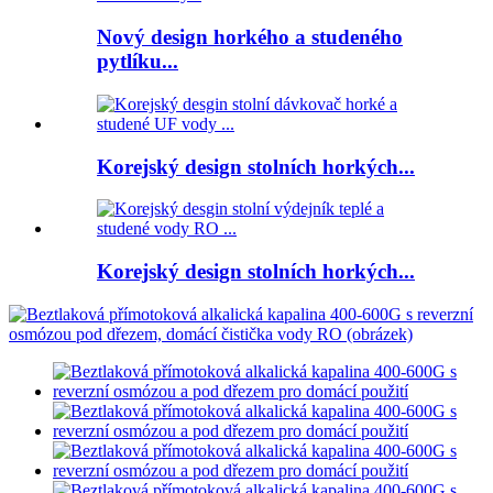
Nový design horkého a studeného
pytlíku...
Korejský design stolních horkých...
Korejský design stolních horkých...