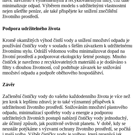
navíc navrženo s vyměnitelnými a recyklovatelnými filtry, což dále
minimalizuje odpad. Výběrem modelu s udržitelnými vlastnostmi
nejen ušetříte peníze, ale také přispějete ke snížení znečištění
životního prostředí.
Podpora udržitelného života
Kromě okamžitých výhod čistší vody a snížení množství odpadu je
používání čističky vody v souladu s širším závazkem k udržitelnému
životnímu stylu. Odráží vědomou volbu minimalizovat dopad na
životní prostředí a podporovat ekologicky šetrné postupy. Mnoho
čističek je navrženo z recyklovatelných materiálů a je dodáváno s
filtry s dlouhou životností, což podtrhuje závazek ke snižování
množství odpadu a podpoře oběhového hospodářství.
Závěr
Začlenění čističky vody do vašeho každodenního života je více než
jen krok k lepšímu zdraví; je to také významný příspěvek k
udržitelnosti životního prostředí. Snižováním množství plastového
odpadu, minimalizací spotřeby vody a energie a podporou
udržitelných životních postupů nabízejí čističky vody jednoduchý,
ale účinný způsob, jak pozitivně ovlivnit planetu. V době, kdy se
neustále potýkáme s výzvami ochrany životního prostředí, se počítá
i malá volba. Výběr čističky vody je volbou, která prospívá jak