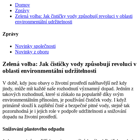
Domov
Zprávy
Zelená volba: Jak čističky vody způsobují revoluci v oblasti
environmentální udržitelnosti
Zprávy
Novinky společnosti
Novinky z oboru
Zelená volba: Jak čističky vody způsobují revoluci v
oblasti environmentální udržitelnosti
V době, kdy jsou obavy o životní prostředí naléhavější než kdy
jindy, může mít každé naše rozhodnutí významný dopad. Jedním z
takových rozhodnutí, které si získalo na popularitě díky svým
environmentálním přínosům, je používání čističek vody. I když
primárně slouží k zajištění čisté a bezpečné pitné vody, stejně tak
pozoruhodná je i jejich role v podpoře udržitelnosti a snižování
dopadu na životní prostředí.
Snižování plastového odpadu