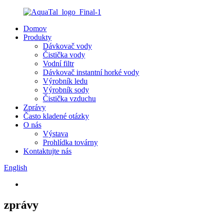
Domov
Produkty
Dávkovač vody
Čistička vody
Vodní filtr
Dávkovač instantní horké vody
Výrobník ledu
Výrobník sody
Čistička vzduchu
Zprávy
Často kladené otázky
O nás
Výstava
Prohlídka továrny
Kontaktujte nás
English
zprávy