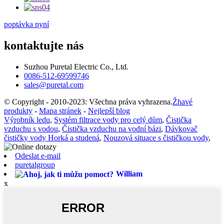
poptávka nyní
kontaktujte nás
Suzhou Puretal Electric Co., Ltd.
0086-512-69599746
sales@puretal.com
© Copyright - 2010-2023: Všechna práva vyhrazena.
Žhavé
produkty
-
Mapa stránek
-
Nejlepší blog
Výrobník ledu
,
Systém filtrace vody pro celý dům
,
Čistička
vzduchu s vodou
,
Čistička vzduchu na vodní bázi
,
Dávkovač
čističky vody Horká a studená
,
Nouzová situace s čističkou vody
,
Odeslat e-mail
puretalgroup
William
x