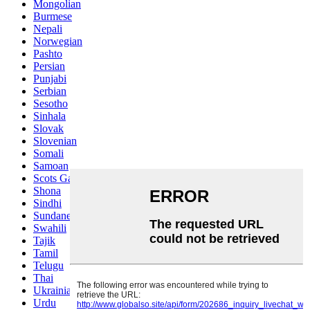
Mongolian
Burmese
Nepali
Norwegian
Pashto
Persian
Punjabi
Serbian
Sesotho
Sinhala
Slovak
Slovenian
Somali
Samoan
Scots Gaelic
Shona
Sindhi
Sundanese
Swahili
Tajik
Tamil
Telugu
Thai
Ukrainian
Urdu