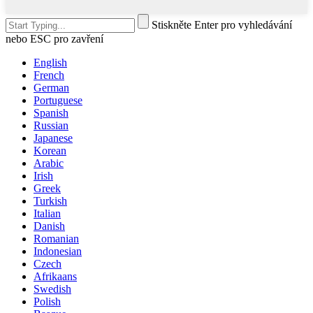
Stiskněte Enter pro vyhledávání
nebo ESC pro zavření
English
French
German
Portuguese
Spanish
Russian
Japanese
Korean
Arabic
Irish
Greek
Turkish
Italian
Danish
Romanian
Indonesian
Czech
Afrikaans
Swedish
Polish