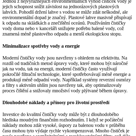
Jednou z nejvýraznějších environmentálních výhod čističek vody je
jejich schopnost snížit závislost na jednorázových plastových
lahvích. Pohodlí držení lahve s vodou se může zdát neškodné, ale
environmentální dopad je značný. Plastové lahve masivně přispívají
k odpadu na skládkách a znečištění oceánů. Používáním čističky
vody doma nebo v kanceláři snižujete potřebu balené vody, což
znamená méně plastového odpadu a menší ekologickou stopu.
Minimalizace spotřeby vody a energie
Moderní čističky vody jsou navrženy s ohledem na efektivitu. Na
rozdíl od tradičních metod úpravy vody, které mohou být náročné
jak na vodu, tak na energii, moderní čističky často využívají
pokročilé filtrační technologie, které spotřebovávají méně energie a
produkují méně odpadní vody. Například systémy reverzní osmózy
a filtry s aktivním uhlím jsou navrženy tak, aby optimalizovaly
proces čištění a snižovaly množství vody plýtvané během úpravy.
Dlouhodobé náklady a přínosy pro životní prostředí
Investice do kvalitní čističky vody může být z dlouhodobého
hlediska moudrým finančním rozhodnutím. I když se počáteční
náklady mohou zdát vysoké, úspory za balenou vodu v průběhu
času mohou tyto výdaje rychle vykompenzovat. Mnoho čističek je